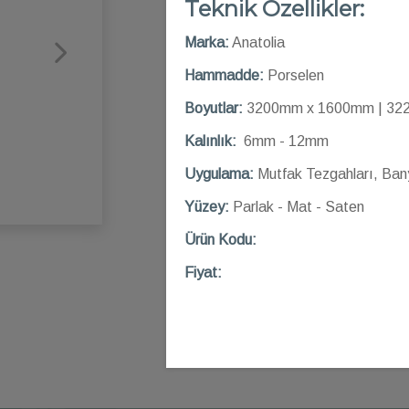
Teknik Özellikler:
Marka:
Anatolia
Hammadde:
Porselen
Boyutlar:
3200mm x 1600mm | 32
Kalınlık:
6mm - 12mm
Uygulama:
Mutfak Tezgahları, Ban
Yüzey:
Parlak - Mat - Saten
Ü
rün Kod
u:
Fiyat: