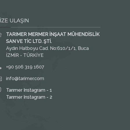
İZE ULAŞIN
TARIMER MERMER İNŞAAT MÜHENDİSLİK
SAN VE TİC LTD. ŞTİ.
Aydın Hatboyu Cad. No:610/1/1, Buca
İZMİR - TÜRKİYE
+90 506 319 1607
info@tarimer.com
Tarımer Instagram - 1
Tarımer Instagram - 2