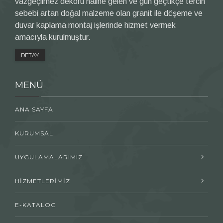
vazgeçilmez dekoru haline gelen ve gün geçtikçe tercih
sebebi artan doğal malzeme olan granit ile döşeme ve
duvar kaplama montaj işlerinde hizmet vermek
amacıyla kurulmuştur.
DETAY
MENÜ
ANA SAYFA
KURUMSAL
UYGULAMALARIMIZ
HİZMETLERİMİZ
E-KATALOG