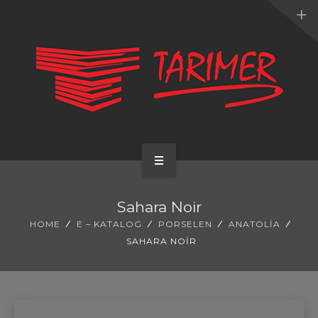
ANA SAYFA
Sahara Noir
KURUMSAL
HOME
E – KATALOG
PORSELEN
ANATOLIA
SAHARA NOIR
UYGULAMALARIMIZ
HİZMETLERİMİZ
E-KATALOG