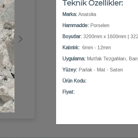
Teknik Özellikler:
Marka:
Anatolia
Hammadde:
Porselen
Boyutlar:
3200mm x 1600mm | 32
Kalınlık:
6mm - 12mm
Uygulama:
Mutfak Tezgahları, Ban
Yüzey:
Parlak - Mat - Saten
Ü
rün Kod
u:
Fiyat: