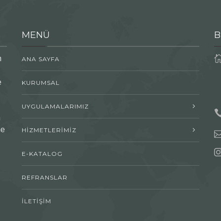
MENÜ
B
n
ANA SAYFA
e
KURUMSAL
UYGULAMALARIMIZ
n
me
HİZMETLERİMİZ
E-KATALOG
REFRANSLAR
İLETİŞİM