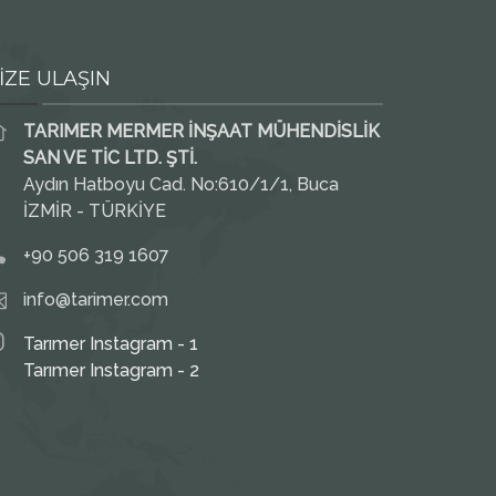
İZE ULAŞIN
TARIMER MERMER İNŞAAT MÜHENDİSLİK
SAN VE TİC LTD. ŞTİ.
Aydın Hatboyu Cad. No:610/1/1, Buca
İZMİR - TÜRKİYE
+90 506 319 1607
info@tarimer.com
Tarımer Instagram - 1
Tarımer Instagram - 2