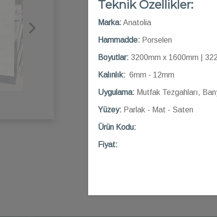
Teknik Özellikler:
Marka:
Anatolia
Hammadde:
Porselen
Boyutlar:
3200mm x 1600mm | 32
Kalınlık:
6mm - 12mm
Uygulama:
Mutfak Tezgahları, Ban
Yüzey:
Parlak - Mat - Saten
Ü
rün Kod
u:
Fiyat: