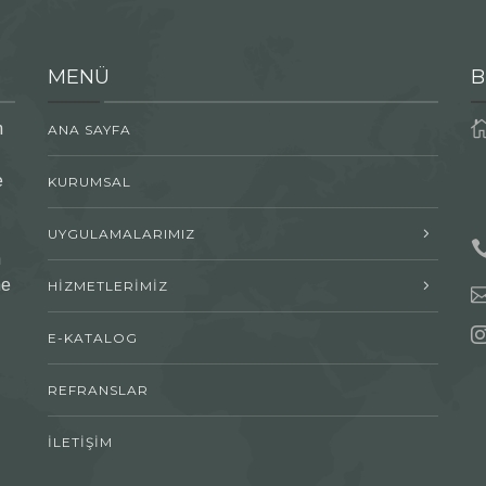
MENÜ
B
n
ANA SAYFA
e
KURUMSAL
UYGULAMALARIMIZ
n
me
HİZMETLERİMİZ
E-KATALOG
REFRANSLAR
İLETİŞİM