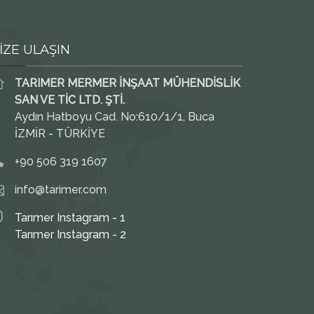
İZE ULAŞIN
TARIMER MERMER İNŞAAT MÜHENDİSLİK
SAN VE TİC LTD. ŞTİ.
Aydın Hatboyu Cad. No:610/1/1, Buca
İZMİR - TÜRKİYE
+90 506 319 1607
info@tarimer.com
Tarımer Instagram - 1
Tarımer Instagram - 2