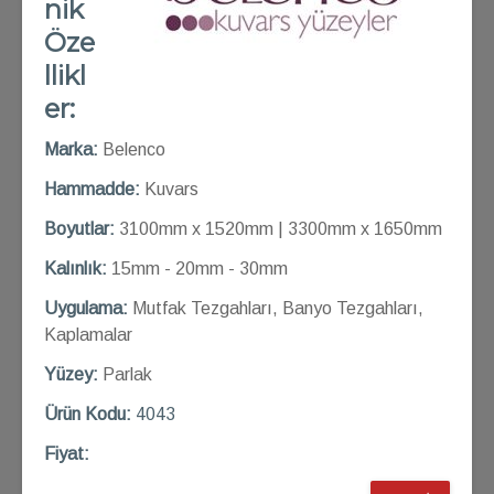
nik
Öze
llikl
er:
Marka:
Belenco
Hammadde:
Kuvars
Boyutlar:
3100mm x 1520mm | 3300mm x 1650mm
Kalınlık:
15mm - 20mm - 30mm
Uygulama:
Mutfak Tezgahları, Banyo Tezgahları,
Kaplamalar
Yüzey:
Parlak
Ü
rün Kod
u:
4043
Fiyat: