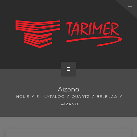
ANA SAYFA
Aizano
KURUMSAL
HOME
E – KATALOG
QUARTZ
BELENCO
AIZANO
UYGULAMALARIMIZ
HİZMETLERİMİZ
E-KATALOG